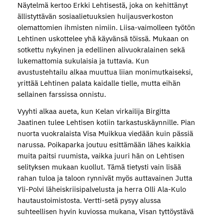
Näytelmä kertoo Erkki Lehtisestä, joka on kehittänyt
ällistyttävän sosiaalietuuksien huijausverkoston
olemattomien ihmisten nimiin. Liisa-vaimolleen työtön
Lehtinen uskottelee yhä käyvänsä töissä. Mukaan on
sotkettu nykyinen ja edellinen alivuokralainen sekä
lukemattomia sukulaisia ja tuttavia. Kun
avustustehtailu alkaa muuttua liian monimutkaiseksi,
yrittää Lehtinen palata kaidalle tielle, mutta eihän
sellainen farssissa onnistu.
Vyyhti alkaa aueta, kun Kelan virkailija Birgitta
Jaatinen tulee Lehtisen kotiin tarkastuskäynnille. Pian
nuorta vuokralaista Visa Muikkua viedään kuin pässiä
narussa. Poikaparka joutuu esittämään lähes kaikkia
muita paitsi ruumista, vaikka juuri hän on Lehtisen
selityksen mukaan kuollut. Tämä tietysti vain lisää
rahan tuloa ja taloon rynnivät myös auttavainen Jutta
Yli-Polvi läheiskriisipalvelusta ja herra Olli Ala-Kulo
hautaustoimistosta. Vertti-setä pysyy alussa
suhteellisen hyvin kuviossa mukana, Visan tyttöystävä