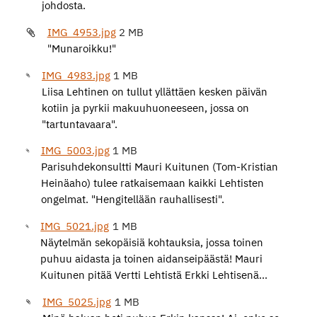
johdosta.
IMG_4953.jpg
2 MB
"Munaroikku!"
IMG_4983.jpg
1 MB
Liisa Lehtinen on tullut yllättäen kesken päivän
kotiin ja pyrkii makuuhuoneeseen, jossa on
"tartuntavaara".
IMG_5003.jpg
1 MB
Parisuhdekonsultti Mauri Kuitunen (Tom-Kristian
Heinäaho) tulee ratkaisemaan kaikki Lehtisten
ongelmat. "Hengitellään rauhallisesti".
IMG_5021.jpg
1 MB
Näytelmän sekopäisiä kohtauksia, jossa toinen
puhuu aidasta ja toinen aidanseipäästä! Mauri
Kuitunen pitää Vertti Lehtistä Erkki Lehtisenä...
IMG_5025.jpg
1 MB