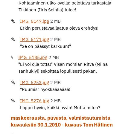
Kohtaaminen ulko-ovella: pelottava tarkastaja
Tikkinen (Iiris Soinila) tulee!
IMG_5147.jpg
2 MB
Erkin perustavaa laatua oleva erehdys!
IMG_5171.jpg
2 MB
"Se on päässyt karkuun!"
IMG_5185.jpg
2 MB
"Ei voi olla totta!" Visan morsian Ritva (Miina
Tanhukivi) sekoittaa lopullisesti pakan.
IMG_5253.jpg
2 MB
"Ruumis" hyökkäääääää!
IMG_5276.jpg
2 MB
Loppu hyvin, kaikki hyvin! Mutta miten?
maskeerausta, puvusta, valmistautumista
kuvauksiin 30.1.2010 - kuvaus Tom Hätinen