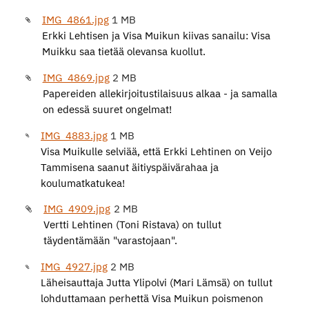
IMG_4861.jpg
1 MB
Erkki Lehtisen ja Visa Muikun kiivas sanailu: Visa
Muikku saa tietää olevansa kuollut.
IMG_4869.jpg
2 MB
Papereiden allekirjoitustilaisuus alkaa - ja samalla
on edessä suuret ongelmat!
IMG_4883.jpg
1 MB
Visa Muikulle selviää, että Erkki Lehtinen on Veijo
Tammisena saanut äitiyspäivärahaa ja
koulumatkatukea!
IMG_4909.jpg
2 MB
Vertti Lehtinen (Toni Ristava) on tullut
täydentämään "varastojaan".
IMG_4927.jpg
2 MB
Läheisauttaja Jutta Ylipolvi (Mari Lämsä) on tullut
lohduttamaan perhettä Visa Muikun poismenon