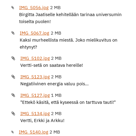
IMG_5056.jpg
2 MB
Birgitta Jaatiselle kehitellään tarinaa universumin
toiselta puolen!
IMG_5067.jpg
2 MB
Kaksi murheellista miestä. Joko mielikuvitus on
ehtynyt?
IMG_5102.jpg
2 MB
Vertti-setä on saatava hereille!
IMG_5123.jpg
2 MB
Negatiivinen energia valuu pois...
IMG_5127.jpg
1 MB
"Ettekö käsitä, että kyseessä on tarttuva tauti!"
IMG_5134.jpg
2 MB
Vertti, Erkki ja Arkku!
IMG_5140.jpg
2 MB