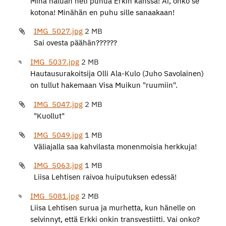
Minä haluan heti puhua Erkin kanssa! Ai, onko se
kotona! Minähän en puhu sille sanaakaan!
IMG_5027.jpg
2 MB
Sai ovesta päähän??????
IMG_5037.jpg
2 MB
Hautausurakoitsija Olli Ala-Kulo (Juho Savolainen)
on tullut hakemaan Visa Muikun "ruumiin".
IMG_5047.jpg
2 MB
"Kuollut"
IMG_5049.jpg
1 MB
Väliajalla saa kahvilasta monenmoisia herkkuja!
IMG_5063.jpg
1 MB
Liisa Lehtisen raivoa huiputuksen edessä!
IMG_5081.jpg
2 MB
Liisa Lehtisen surua ja murhetta, kun hänelle on
selvinnyt, että Erkki onkin transvestiitti. Vai onko?