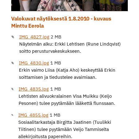
Valokuvat näytöksestä 1.8.2010 - kuvaus
Minttu Eerola
IMG_4827.jpg
2 MB
Näytelmän alku: Erkki Lehtisen (Rune Lindqvist)
soitto perusturvakeskukseen.
IMG_4830.jpg
1 MB
Erkin vaimo Liisa (Katja Aho) keskeyttää Erkin
soittamisen ja tiedustelee avaimiaan.
IMG_4835.jpg
1 MB
Lehtisten alivuokralainen Visa Muikku (Keijo
Pesonen) tulee pyytämään lääkettä flunssaan.
IMG_4855.jpg
1 MB
Sosiaalitarkastaja Birgitta Jaatinen (Tuulikki
Tiitinen) tulee pyytämään Veijo Tammiselta
allekirjoitusta papereihin.