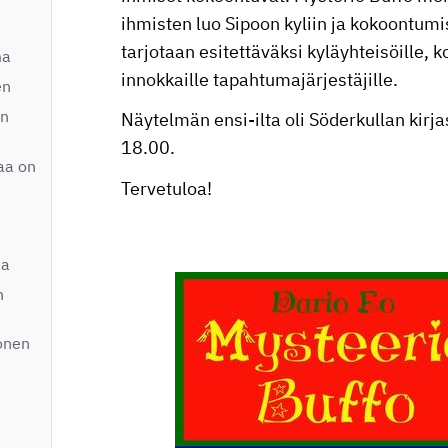
ihmisten luo Sipoon kyliin ja kokoontum
tarjotaan esitettäväksi kyläyhteisöille, ko
ma
innokkaille tapahtumajärjestäjille.
en
in
Näytelmän ensi-ilta oli Söderkullan kirj
18.00.
aa on
Tervetuloa!
sa
n
onen