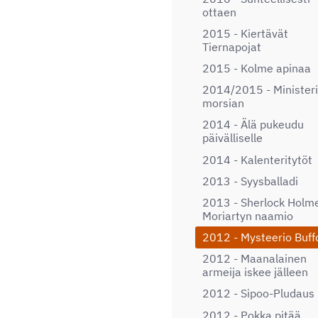
ottaen
2015 - Kiertävät
Tiernapojat
2015 - Kolme apinaa
2014/2015 - Ministeri
morsian
2014 - Älä pukeudu
päivälliselle
2014 - Kalenteritytöt
2013 - Syysballadi
2013 - Sherlock Holme
Moriartyn naamio
2012 - Mysteerio Buff
2012 - Maanalainen
armeija iskee jälleen
2012 - Sipoo-Pludaus
2012 - Pokka pitää