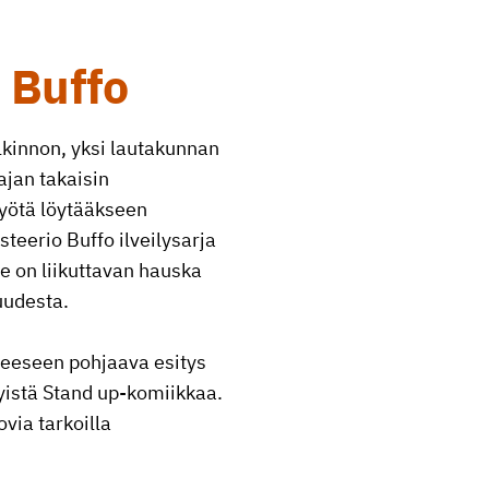
o Buffo
lkinnon, yksi lautakunnan
ajan takaisin
työtä löytääkseen
teerio Buffo ilveilysarja
Se on liikuttavan hauska
uudesta.
teeseen pohjaava esitys
yistä Stand up-komiikkaa.
ovia tarkoilla