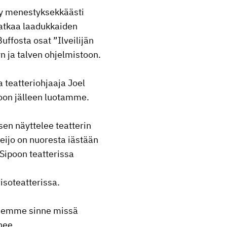
ty menestyksekkäästi
jatkaa laadukkaiden
ffosta osat ”Ilveilijän
n ja talven ohjelmistoon.
a teatteriohjaaja Joel
toon jälleen luotamme.
en näyttelee teatterin
eijo on nuoresta iästään
Sipoon teatterissa
isoteatterissa.
ksemme sinne missä
nee