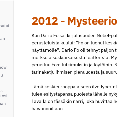
2012 - Mysteeri
outui
Kun Dario Fo sai kirjallisuuden Nobel-pa
aan
perusteluista kuului: ”Fo on tuonut keski
i
näyttämölle”. Dario Fo oli tehnyt paljon 
merkkejä keskiaikaisesta teatterista. Mys
perustuu Fo:n tutkimuksiin ja löytöihin. 
show
tarinaketju ihmisen pienuudesta ja suur
tu
Tämä keskieurooppalaiseen ilveilyperin
ka
tulee esitystapansa puolesta lähelle nyk
tosi
Lavalla on tässäkin narri, joka huvittaa h
man
havainnoillaan.