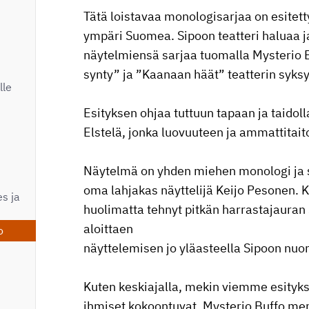
Tätä loistavaa monologisarjaa on esitet
ympäri Suomea. Sipoon teatteri haluaa 
näytelmiensä sarjaa tuomalla Mysterio Bu
synty” ja ”Kaanaan häät” teatterin syksy
lle
Esityksen ohjaa tuttuun tapaan ja taidoll
Elstelä, jonka luovuuteen ja ammattitai
Näytelmä on yhden miehen monologi ja s
oma lahjakas näyttelijä Keijo Pesonen. K
s ja
huolimatta tehnyt pitkän harrastajauran 
aloittaen
o
näyttelemisen jo yläasteella Sipoon nuor
Kuten keskiajalla, mekin viemme esity
ihmiset kokoontuvat. Mysterio Buffo me